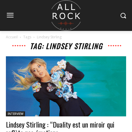
Accueil
Tags
Lindsey Stirling
TAG: LINDSEY STIRLING
INTERVIEW
Lindsey Stirling : “Duality est un miroir qui