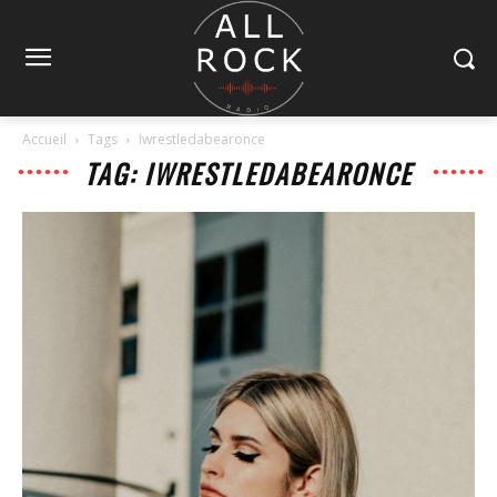
Accueil
Tags
Iwrestledabearonce
TAG: IWRESTLEDABEARONCE