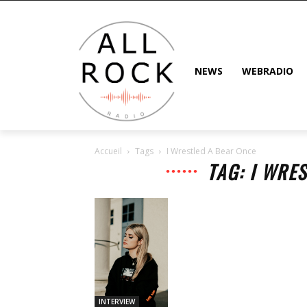
NEWS
WEBRADIO
Accueil
Tags
I Wrestled A Bear Once
TAG: I WRE
INTERVIEW