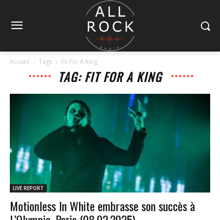
Accueil
Tags
Fit For A King
TAG: FIT FOR A KING
LIVE REPORT
Motionless In White embrasse son succès à
L’Olympia, Paris (08.02.2025)