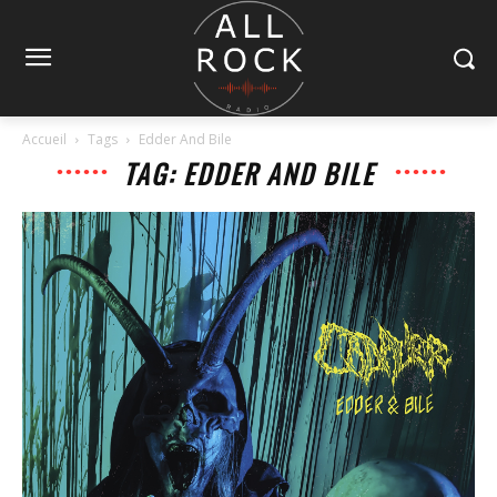
Accueil
Tags
Edder And Bile
TAG: EDDER AND BILE