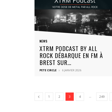
NEWS
XTRM PODCAST BY ALL
ROCK DÉBARQUE EN FM À
BREST SUR...
PETE CIRCLE
6 JANVIER 2026
...
1
2
3
4
249