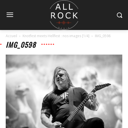
Accueil
Knotfest meets Hellfest : nos images [1/4]
IMG_0598
IMG_0598