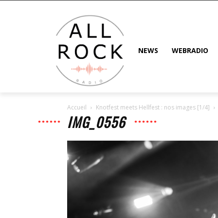
NEWS
WEBRADIO
Accueil
Knotfest meets Hellfest : nos images [1/4]
IMG_0556