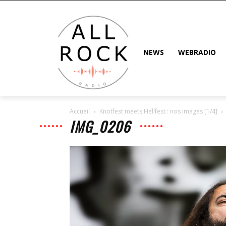
NEWS
WEBRADIO
Accueil
Knotfest meets Hellfest : nos images [1/4]
IMG_0206